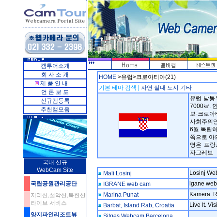
캠투어소개
회 사 소 개
HOME
>유럽>크로아티아(21)
제 품 안 내
기본 테마 검색 |
자연
실내
도시
기타
언 론 보 도
유럽 남동
신규캠등록
7000㎢.
추천캠모음
보-크로아티
사회주의연
6월 독립
쪽으로 아
명은 프랑
자그레브
국내 신규
WebCam Site
Losinj We
Mali Losinj
국립공원관리공단
lgane we
IGRANE web cam
Kamera: R
Marina Punat
지리산,설악산,북한산
라이브 서비스
Live It. Vi
Barbat, Island Rab, Croatia
양지파인리조트뷰
Sitges Webcam Barcelona