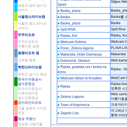
Sitges W
Spain
설질과 날씨 실시간
서비스
Baska_pl
Baska_plaza
서울명소라이브캠
Baska를
Baska
Baska
Baska_plaza
서울의 명소 라이브
서비스
Split Riva
Split RIVA
무주리조트
Rijeka, Ko
Rijeka, Kor
무주리조트의
Webcam Op
Webcam Dobrinj
아름다운 설원
PLAVA L
Porec, Zelena laguna
용평리조트 캠
Makarska
Makarska, Hotel Dalmacija
고화질 웹캠
Web kamer
Dubrovnik, Stradun
Rijeka, gradska ura i toranj na
북한산라이브캠
Rijeka - G
korzu
북한산 실시간 영상
WebCam Ist
Webcam Istrien in Kroatien
한국수자원공사
댐수문영상
Rijeka l
Rijeka
정확한 시
한국수자원공사
다목적댐수문
Web cam
Zelena Laguna
실시간동영상
아름다움을 
양지파인리조트
크로아티아의
Town of Koprivnica
겨울 설원의 스키장
자그레브 
전경
Zagreb Live
통해 바라
청송 주왕산
정보화 시범마을