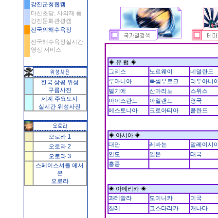
강진군청웹캠
다산초당, 사의재 등
강진문화관광캠
전국의해수욕장
전국해수욕장실시간
영상 서비스
◈ 유 럽 ◈
그리스
노르웨이
네덜란드
루마니아
룩셈부르크
리투아니
한국 상공 위성
구름사진
벨기에
산마리노
스위스
세계 주요도시
아이스란드
아일랜드
영국
실시간 위성사진
에스토니아
크로아티아
폴란드
◈ 아시아 ◈
오로라 1
대만
레바논
말레이시
오로라 2
인도
일본
태국
오로라 3
홍콩
스페이스셔틀 에서
본
오로라
◈ 아메리카 ◈
과테말라
도미니카
미국
칠레
코스타리카
캐나다