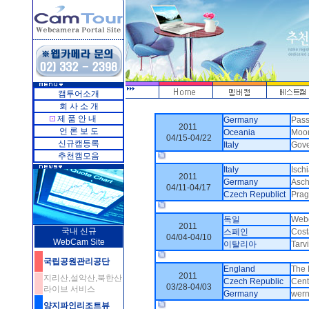
캠투어소개
회 사 소 개
제 품 안 내
Germany
Pass
2011
언 론 보 도
Oceania
Moo
04/15-04/22
신규캠등록
Italy
Gove
추천캠모음
.
Italy
Ischi
2011
Germany
Asch
04/11-04/17
Czech Republict
Prag
.
독일
Webc
2011
국내 신규
스페인
Cost
04/04-04/10
WebCam Site
이탈리아
Tarv
.
국립공원관리공단
England
The 
2011
지리산,설악산,북한산
Czech Republic
Cen
03/28-04/03
라이브 서비스
Germany
wern
양지파인리조트뷰
.