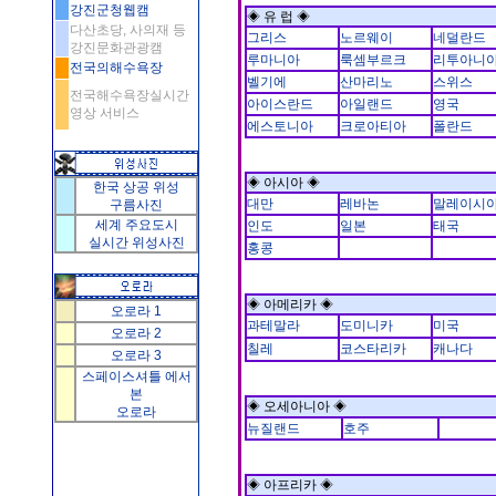
강진군청웹캠
◈ 유 럽 ◈
다산초당, 사의재 등
그리스
노르웨이
네덜란드
강진문화관광캠
루마니아
룩셈부르크
리투아니
전국의해수욕장
벨기에
산마리노
스위스
전국해수욕장실시간
아이스란드
아일랜드
영국
영상 서비스
에스토니아
크로아티아
폴란드
◈ 아시아 ◈
한국 상공 위성
대만
레바논
말레이시
구름사진
세계 주요도시
인도
일본
태국
실시간 위성사진
홍콩
◈ 아메리카 ◈
오로라 1
과테말라
도미니카
미국
오로라 2
칠레
코스타리카
캐나다
오로라 3
스페이스셔틀 에서
본
◈ 오세아니아 ◈
오로라
뉴질랜드
호주
◈ 아프리카 ◈