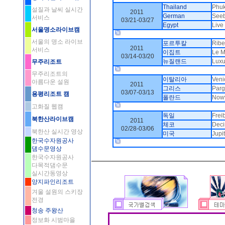
Thailand
Phuk
설질과 날씨 실시간
2011
German
Seeb
서비스
03/21-03/27
Egypt
Live
서울명소라이브캠
.
서울의 명소 라이브
포르투칼
Ribe
2011
서비스
이집트
Le M
03/14-03/20
뉴질랜드
Luxu
무주리조트
.
무주리조트의
이탈리아
Veni
아름다운 설원
2011
그리스
Parg
03/07-03/13
용평리조트 캠
폴란드
Now
고화질 웹캠
.
독일
Frei
북한산라이브캠
2011
체코
Deci
02/28-03/06
북한산 실시간 영상
미국
Jupi
한국수자원공사
.
댐수문영상
한국수자원공사
다목적댐수문
실시간동영상
양지파인리조트
겨울 설원의 스키장
전경
청송 주왕산
정보화 시범마을