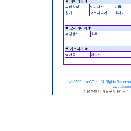
◈ 아메리카 ◈
과테말라
도미니카
미국
칠레
코스타리카
캐나다
◈ 오세아니아 ◈
뉴질랜드
호주
◈ 아프리카 ◈
남아공
이집트
ⓒ 2000 LiveCT,Inc. All Rights Reserve
Live Commu
서울특별시 마포구 망원2동 471-25