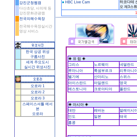
하코다테 산
HBC Live Cam
강진군청웹캠
오 제3스
다산초당, 사의재 등
강진문화관광캠
전국의해수욕장
전국해수욕장실시간
영상 서비스
한국 상공 위성
구름사진
◈ 유 럽 ◈
세계 주요도시
그리스
노르웨이
네덜란드
실시간 위성사진
루마니아
룩셈부르크
리투아니
벨기에
산마리노
스위스
아이스란드
아일랜드
영국
오로라 1
에스토니아
크로아티아
폴란드
오로라 2
오로라 3
스페이스셔틀 에서
◈ 아시아 ◈
본
대만
레바논
말레이시
오로라
인도
일본
태국
홍콩