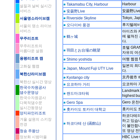
Harbour
Takamatsu City, Harbour
설질과 날씨 실시간
서비스
安曇野Liv
安曇野Live
Tokyo, J
Riverside Skyline
서울명소라이브캠
후지텔레비
오다이바 풍경
서울의 명소 라이브
서비스
아이즈와 카
에 펼쳐진
鶴ヶ城
무주리조트
다.
무주리조트의
호텔 GRAN
羽田とお台場の眺望
아름다운 설원
자유의 여신
용평리조트 캠
여행 웹캠 Mt
Shimo yoshida
일본의 최대
고화질 웹캠
Japan, Mount Fuji UTY Live
다.
북한산라이브캠
京丹後市 
Kyotango city
북한산 실시간 영상
요코하마 
요코하마 거리
한국수자원공사
Landmark 
댐수문영상
랜드마크타워
highest bu
한국수자원공사
Gero 온
Gero Spa
다목적댐수문
실시간동영상
홋카이도 
홋카이도 토카이 대학교
양지파인리조트
하코다테의
겨울 설원의 스키장
하고 있습니
하코다테 산 (函館山)
전경
이 볼만합니
또 영상 
청송 주왕산
정보화 시범마을
HBC Li