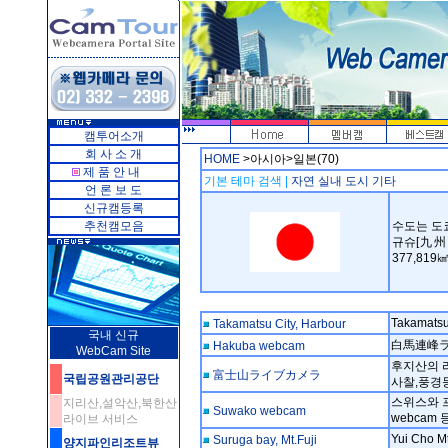
캠투어소개
회 사 소 개
HOME
>아시아>일본(70)
제 품 안 내
기본 테마 검색 |
자연
실내
도시
기타
언 론 보 도
신규캠등록
추천캠모음
수도는 도쿄
규슈[九州
377,819㎢
Takamatsu
Takamatsu City, Harbour
국내 신규
白馬連峰
Hakuba webcam
WebCam Site
후지산의 
富士山ライブカメラ
국립공원관리공단
사찰,풍경
스위스와 프
지리산,설악산,북한산
Suwako webcam
webcam
라이브 서비스
Yui Cho Mt
Suruga bay, Mt.Fuji
양지파인리조트뷰