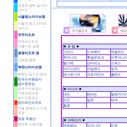
설질과 날씨 실시간
서비스
서울명소라이브캠
서울의 명소 라이브
서비스
무주리조트
무주리조트의
아름다운 설원
◈ 유 럽 ◈
그리스
노르웨이
네덜란드
용평리조트 캠
루마니아
룩셈부르크
리투아니
고화질 웹캠
벨기에
산마리노
스위스
북한산라이브캠
아이스란드
아일랜드
영국
북한산 실시간 영상
에스토니아
크로아티아
폴란드
한국수자원공사
댐수문영상
한국수자원공사
◈ 아시아 ◈
다목적댐수문
대만
레바논
말레이시
실시간동영상
인도
일본
태국
양지파인리조트
홍콩
겨울 설원의 스키장
전경
청송 주왕산
◈ 아메리카 ◈
정보화 시범마을
과테말라
도미니카
미국