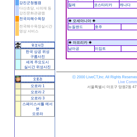
강진군청웹캠
칠레
코스타리카
캐나다
다산초당, 사의재 등
강진문화관광캠
전국의해수욕장
◈ 오세아니아 ◈
전국해수욕장실시간
뉴질랜드
호주
영상 서비스
◈ 아프리카 ◈
남아공
이집트
한국 상공 위성
구름사진
세계 주요도시
실시간 위성사진
ⓒ 2000 LiveCT,Inc. All Rights Reserve
Live Commu
오로라 1
서울특별시 마포구 망원2동 471-25
오로라 2
오로라 3
스페이스셔틀 에서
본
오로라