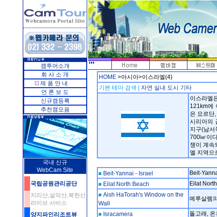
캠투어소개
회 사 소 개
HOME
>아시아>이스라엘(4)
제 품 안 내
기본 테마 검색 |
자연
실내
도시
기타
언 론 보 도
이스라엘은
신규캠등록
121km에
추천캠모음
은 요르단
시리아의 
지구(남서쪽
700㎢이다
쟁이 계속
엘 지역으로 
국내 신규
WebCam Site
Beit-Yanna
Beit-Yannai - Israel
국립공원관리공단
Eilat Nor
Eilat North Beach
Aish HaTorah's Window on the
지리산,설악산,북한산
예루살렘의
라이브 서비스
Wall
돌고래, 온
Isracamera
양지파인리조트뷰