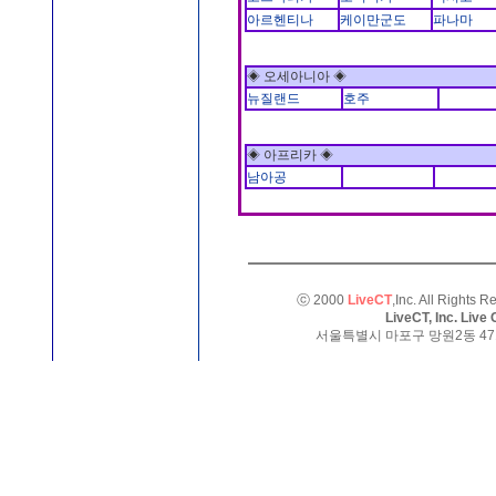
아르헨티나
케이만군도
파나마
◈ 오세아니아 ◈
뉴질랜드
호주
◈ 아프리카 ◈
남아공
ⓒ 2000
LiveCT
,Inc. All Rights
LiveCT, Inc. Liv
서울특별시 마포구 망원2동 471-25