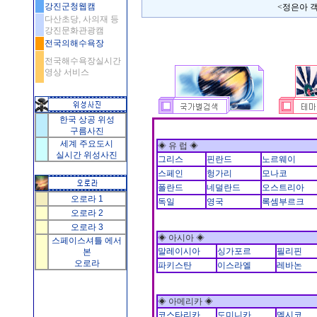
강진군청웹캠
<정은아 객원기자 kitty@cas
다산초당, 사의재 등
강진문화관광캠
전국의해수욕장
전국해수욕장실시간
영상 서비스
한국 상공 위성
구름사진
세계 주요도시
◈ 유 럽 ◈
실시간 위성사진
그리스
핀란드
노르웨이
스페인
헝가리
모나코
폴란드
네덜란드
오스트리아
오로라 1
독일
영국
록셈부르크
오로라 2
오로라 3
◈ 아시아 ◈
스페이스셔틀 에서
말레이시아
싱가포르
필리핀
본
오로라
파키스탄
이스라엘
레바논
◈ 아메리카 ◈
코스타리카
도미니카
멕시코