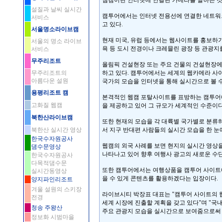
웹캠이란 인터넷에 연결된 카메라를 말하는 것으
설질과 날씨 실시간
캠투어에서는 인터넷 전용선에 연결한 네트워
서비스
고 있다.
서울명소라이브캠
현재 미국, 유럽 등에서는 웹사이트를 홍보하
서울의 명소 라이브
욕 등 도시 전경이나 크레믈린 광장 등 관광지
서비스
무주리조트
올림픽 건설현장 또는 주요 건물의 건설현장에
무주리조트의
하고 있다. 캠투어에서는 세계의 웹카메라 사
아름다운 설원
국가의 모습을 인터넷을 통해 실시간으로 볼 수
용평리조트 캠
본격적인 웹캠 포탈사이트를 표방하는 캠투어에서
고화질 웹캠
을 제공하고 있어 그 규모가 세계적인 수준이다
북한산라이브캠
또한 현재의 모습을 각 대륙별 국가별로 분류하
북한산 실시간 영상
서 지구 반대편 사람들의 실시간 모습을 한 눈에
한국수자원공사
웹캠의 외국 사례를 보면 현지의 실시간 영상을
댐수문영상
나타나고 있어 향후 여행사 광고의 새로운 수단
한국수자원공사
다목적댐수문
또한 캠투어에서는 여행상품을 캠투어 사이트에
실시간동영상
을 수 있게 콘텐츠를 활용하겠다는 입장이다.
양지파인리조트
겨울 설원의 스키장
라이브시티 박장표 대표는 "캠투어 사이트의 
전경
세계 시장에 진출할 계획을 갖고 있다"며 "국
청송 주왕산
주요 관광지 모습을 실시간으로 보여줌으로써 
정보화 시범마을