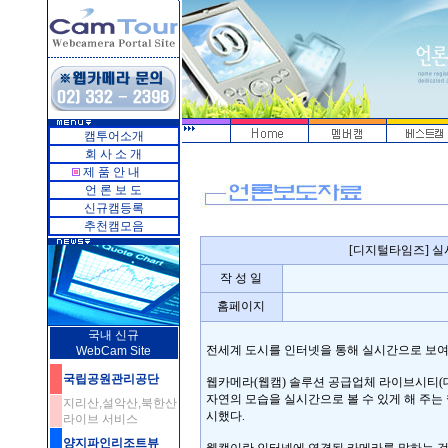
캠투어소개
회 사 소 개
제 품 안 내
언 론 보 도
신규캠등록
추천캠모음
[디지털타임즈] 실
작 성 일
홈페이지
국내 신규
전세계 도시를 인터넷을 통해 실시간으로 보여
WebCam Site
국립공원관리공단
웹카메라(웹캠) 솔루션 공급업체 라이브시티(대
자연의 모습을 실시간으로 볼 수 있게 해 주는 웹캠 
지리산,설악산,북한산
시했다.
라이브 서비스
양지파인리조트뷰